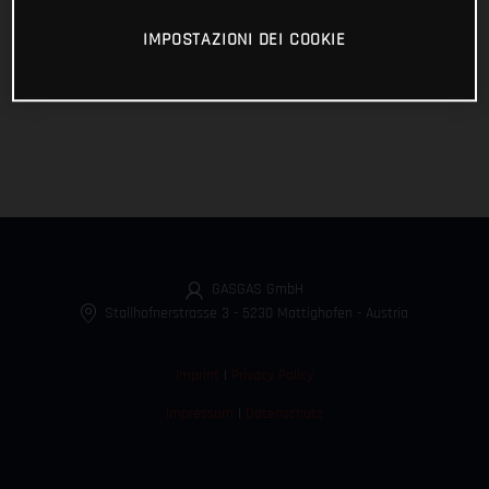
IMPOSTAZIONI DEI COOKIE
GASGAS GmbH
Stallhofnerstrasse 3
-
5230 Mattighofen
-
Austria
Imprint
|
Privacy Policy
Impressum
|
Datenschutz