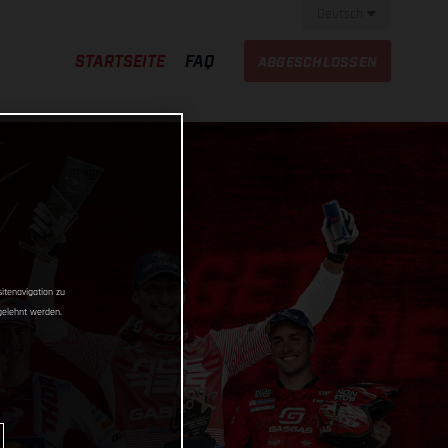
Deutsch
STARTSEITE
FAQ
ABGESCHLOSSEN
itenavigation zu
gelehnt werden.